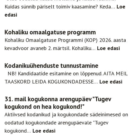
Kuidas sünnib päriselt toimiv kaasamine? Keda…
Loe
edasi
Kohaliku omaalgatuse programm
Kohaliku Omaalgatuse Programmi (KOP) 2026. aasta
kevadvoor avaneb 2. märtsil. Kohaliku…
Loe edasi
Kodanikuühenduste tunnustamine
NB! Kandidaatide esitamine on lõppenud. AITA MEIL
TAASKORD LEIDA KOGUKONDADESSE…
Loe edasi
31. mail kogukonna arengupäev "Tugev
kogukond on hea kogukond!"
Aktiivsed kodanikud ja kogukondade sädeinimesed on
oodatud kogukondade arengupäevale "Tugev
kogukond…
Loe edasi