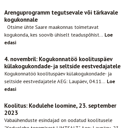
Arenguprogramm tegutsevale või tärkavale
kogukonnale
Otsime ühte Saare maakonnas toimetavat
kogukonda, kes soovib ühiselt teaduspõhist…
Loe
edasi
4. novembril: Kogukonnatöö koolituspäev
külakogukondade- ja seltside eestvedajatele
Kogukonnatöö koolituspäev külakogukondade- ja
seltside eestvedajatele AEG: Laupäev, 04.11…
Loe
edasi
Koolitus: Kodulehe loomine, 23. september
2023
Vabaühenduste esindajad on oodatud koolitusele
"Koduelehe tegemisest LIHTSALT". Aeg: Laupäev, 23.…