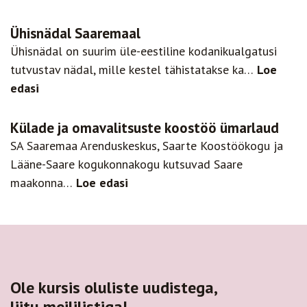
Ühisnädal Saaremaal
Ühisnädal on suurim üle-eestiline kodanikualgatusi
tutvustav nädal, mille kestel tähistatakse ka…
Loe
edasi
Külade ja omavalitsuste koostöö ümarlaud
SA Saaremaa Arenduskeskus, Saarte Koostöökogu ja
Lääne-Saare kogukonnakogu kutsuvad Saare
maakonna…
Loe edasi
Ole kursis oluliste uudistega,
liitu meililistiga!